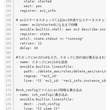
    state: started

    wait: yes 

  register: ec2_info

# ec2ステータスチェック(上記ec2作成でもステータスチェ
- name: ec2がstartedになるまで待機

  ansible.builtin.shell: aws ec2 describe-insta
  register: state

  until: state.stdout == "running"

  retries: 12

  delay: 10

#スタックにec2のidを入力。スタックに別の値が書き込まれて
- name: スタックにec2idを追加

  ansible.builtin.lineinfile:

    path: ./delete_aws/roles/delete_aws/vars/mai
    regexp: '^ec2_id'

    line: "{{ 'ec2_id: '+ec2_info.instance_ids[0
#ssh_configファイルにec2情報を書き込み

- name: ssh_configに書き込み

  ansible.builtin.lineinfile:

    dest: ./ssh_config

    line: "{{ item }}"
