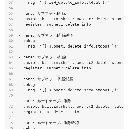
    msg: "{{ IGW_delete_info.stdout }}"

- name: サブネット1削除

  ansible.builtin.shell: aws ec2 delete-subnet 
  register: subnet1_delete_info

- name: サブネット1削除確認

  debug:

    msg: "{{ subnet1_delete_info.stdout }}"

- name: サブネット2削除

  ansible.builtin.shell: aws ec2 delete-subnet 
  register: subnet2_delete_info

- name: サブネット2削除確認

  debug:

    msg: "{{ subnet2_delete_info.stdout }}"

- name: ルートテーブル削除

  ansible.builtin.shell: aws ec2 delete-route-t
  register: RT_delete_info

- name: ルートテーブル削除確認

  debug:
