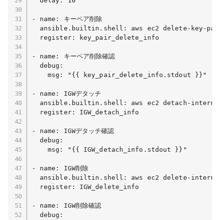
  delay: 10

- name: キーペア削除

  ansible.builtin.shell: aws ec2 delete-key-pai
  register: key_pair_delete_info

- name: キーペア削除確認

  debug:

    msg: "{{ key_pair_delete_info.stdout }}"

- name: IGWデタッチ

  ansible.builtin.shell: aws ec2 detach-interne
  register: IGW_detach_info

- name: IGWデタッチ確認

  debug:

    msg: "{{ IGW_detach_info.stdout }}"

- name: IGW削除

  ansible.builtin.shell: aws ec2 delete-interne
  register: IGW_delete_info

- name: IGW削除確認

  debug:
