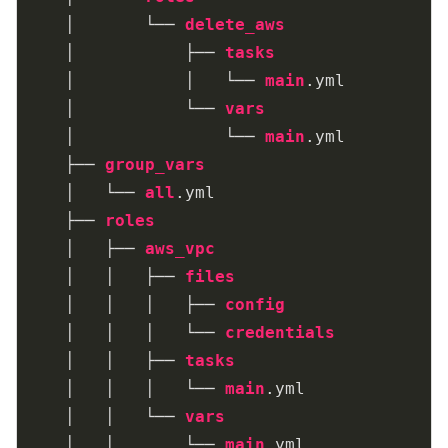
    │       └── 
delete_aws
    │           ├── 
tasks
    │           │   └── 
main
.yml
    │           └── 
vars
    │               └── 
main
.yml
    ├── 
group_vars
    │   └── 
all
.yml
    ├── 
roles
    │   ├── 
aws_vpc
    │   │   ├── 
files
    │   │   │   ├── 
config
    │   │   │   └── 
credentials
    │   │   ├── 
tasks
    │   │   │   └── 
main
.yml
    │   │   └── 
vars
    │   │       └── 
main
.yml