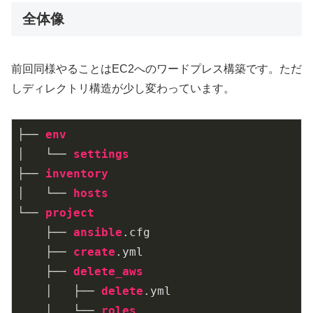
全体像
前回同様やることはEC2へのワードプレス構築です。ただ
しディレクトリ構造が少し変わっています。
├── 
env
│   └── 
settings
├── 
inventory
│   └── 
hosts
└── 
project
    ├── 
ansible
.cfg
    ├── 
create
.yml
    ├── 
delete_aws
    │   ├── 
delete
.yml
    │   └── 
roles