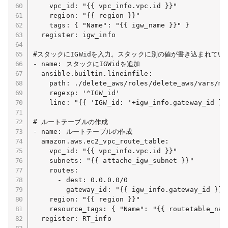
    vpc_id: "{{ vpc_info.vpc.id }}"

    region: "{{ region }}"

    tags: { "Name": "{{ igw_name }}" }

  register: igw_info

#スタックにIGWidを入力。スタックに別の値が書き込まれてい
- name: スタックにIGWidを追加

  ansible.builtin.lineinfile:

    path: ./delete_aws/roles/delete_aws/vars/mai
    regexp: '^IGW_id'

    line: "{{ 'IGW_id: '+igw_info.gateway_id }}"
# ルートテーブルの作成

- name: ルートテーブルの作成

  amazon.aws.ec2_vpc_route_table:

    vpc_id: "{{ vpc_info.vpc.id }}"

    subnets: "{{ attache_igw_subnet }}"

    routes:

      - dest: 0.0.0.0/0

        gateway_id: "{{ igw_info.gateway_id }}"

    region: "{{ region }}"

    resource_tags: { "Name": "{{ routetable_name
  register: RT_info
