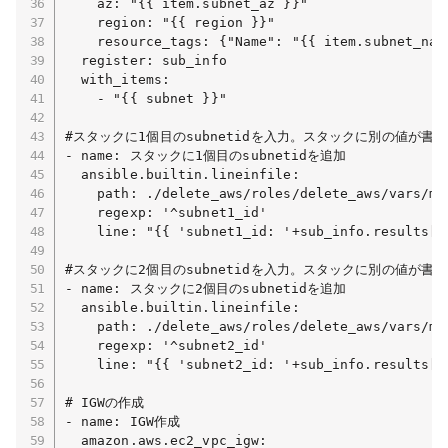
    az: "{{ item.subnet_az }}"

    region: "{{ region }}"

    resource_tags: {"Name": "{{ item.subnet_name
  register: sub_info

  with_items:

    - "{{ subnet }}"

#スタックに1個目のsubnetidを入力。スタックに別の値が書
- name: スタックに1個目のsubnetidを追加

  ansible.builtin.lineinfile:

    path: ./delete_aws/roles/delete_aws/vars/mai
    regexp: '^subnet1_id'

    line: "{{ 'subnet1_id: '+sub_info.results[0]
#スタックに2個目のsubnetidを入力。スタックに別の値が書
- name: スタックに2個目のsubnetidを追加

  ansible.builtin.lineinfile:

    path: ./delete_aws/roles/delete_aws/vars/mai
    regexp: '^subnet2_id'

    line: "{{ 'subnet2_id: '+sub_info.results[1]
# IGWの作成

- name: IGW作成

  amazon.aws.ec2_vpc_igw:
