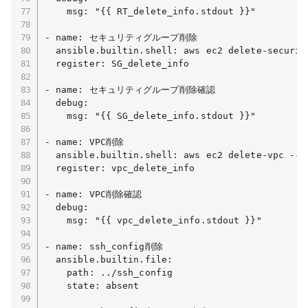
    msg: "{{ RT_delete_info.stdout }}"

- name: セキュリティグループ削除

  ansible.builtin.shell: aws ec2 delete-securit
  register: SG_delete_info

- name: セキュリティグループ削除確認

  debug:

    msg: "{{ SG_delete_info.stdout }}"

- name: VPC削除

  ansible.builtin.shell: aws ec2 delete-vpc --vp
  register: vpc_delete_info

- name: VPC削除確認

  debug:

    msg: "{{ vpc_delete_info.stdout }}"

- name: ssh_config削除

  ansible.builtin.file: 

    path: ../ssh_config

    state: absent
