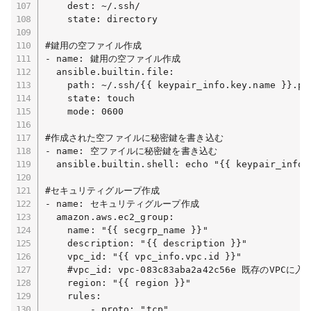
    dest: ~/.ssh/

    state: directory

#鍵用の空ファイル作成

- name: 鍵用の空ファイル作成

  ansible.builtin.file:

    path: ~/.ssh/{{ keypair_info.key.name }}.pem
    state: touch

    mode: 0600

#作成された空ファイルに秘密鍵を書き込む

- name: 空ファイルに秘密鍵を書き込む

  ansible.builtin.shell: echo "{{ keypair_info.
#セキュリティグループ作成

- name: セキュリティグループ作成

  amazon.aws.ec2_group:

    name: "{{ secgrp_name }}"

    description: "{{ description }}"

    vpc_id: "{{ vpc_info.vpc.id }}"

    #vpc_id: vpc-083c83aba2a42c56e 既存の
    region: "{{ region }}"

    rules: 

        - proto: "tcp"
