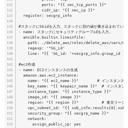
          ports: "{{ sec_tcp_ports }}"

          cidr_ip: "{{ sec_ip }}"

  register: secgrp_info

#スタックにSGidを入力。スタックに別の値が書き込まれている
- name: スタックにセキュリティグループidを入力。

  ansible.builtin.lineinfile:

    path: ./delete_aws/roles/delete_aws/vars/mai
    regexp: '^SG_id'

    line: "{{ 'SG_id: '+secgrp_info.group_id }}"
#ec2作成

- name: EC2インスタンスの生成

  amazon.aws.ec2_instance:

    name: "{{ ec2_name }}"        # インスタン
    key_name: "{{ keypair_name }}"  # イ
    instance_type: "{{ instance_type }}"   
    image_id: "{{ image }}"

    region: "{{ region }}"          # 東京リー
    vpc_subnet_id: "{{ sub_info.results[0]
    security_group: "{{ secgrp_name }}" 
    network:

      assign_public_ip: yes
