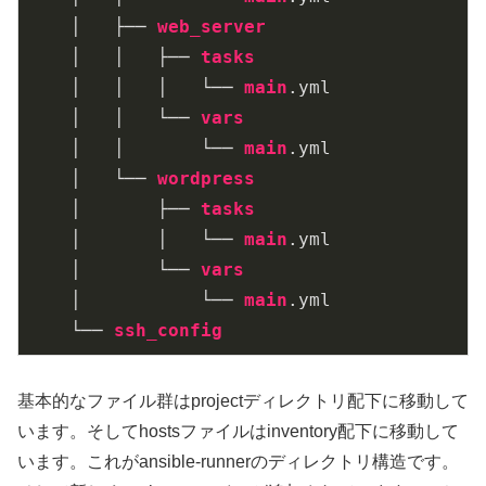
    │   ├── 
web_server
    │   │   ├── 
tasks
    │   │   │   └── 
main
.yml
    │   │   └── 
vars
    │   │       └── 
main
.yml
    │   └── 
wordpress
    │       ├── 
tasks
    │       │   └── 
main
.yml
    │       └── 
vars
    │           └── 
main
.yml
    └── 
ssh_config
基本的なファイル群はprojectディレクトリ配下に移動して
います。そしてhostsファイルはinventory配下に移動して
います。これがansible-runnerのディレクトリ構造です。