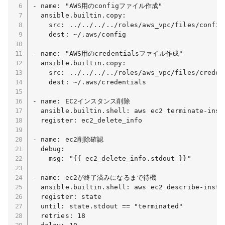
- name: "AWS用のconfigファイル作成"

  ansible.builtin.copy: 

    src: ../../../../roles/aws_vpc/files/config

    dest: ~/.aws/config

- name: "AWS用のcredentialsファイル作成"

  ansible.builtin.copy: 

    src: ../../../../roles/aws_vpc/files/credent
    dest: ~/.aws/credentials

- name: EC2インスタンス削除

  ansible.builtin.shell: aws ec2 terminate-inst
  register: ec2_delete_info

- name: ec2削除確認

  debug:

    msg: "{{ ec2_delete_info.stdout }}"

- name: ec2が終了済みになるまで待機

  ansible.builtin.shell: aws ec2 describe-insta
  register: state

  until: state.stdout == "terminated"

  retries: 18
