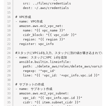
    src: ../files/credentials

    dest: ~/.aws/credentials

# VPC作成

- name: VPC作成

  amazon.aws.ec2_vpc_net:

    name: "{{ vpc_name }}"

    cidr_block: "{{ vpc_cidr }}"

    region: "{{ region }}"

  register: vpc_info

#スタックにVPCidを入力。スタックに別の値が書き込まれてい
- name: スタックにVPC idを追加

  ansible.builtin.lineinfile:

    path: ./delete_aws/roles/delete_aws/vars/mai
    regexp: '^vpc_id'

    line: "{{ 'vpc_id: '+vpc_info.vpc.id }}"

# サブネットの作成

- name: サブネット作成

  amazon.aws.ec2_vpc_subnet:

    vpc_id: "{{ vpc_info.vpc.id }}"

    cidr: "{{ item.subnet_cidr }}"
